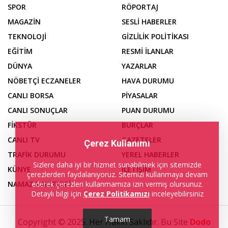
SPOR
RÖPORTAJ
MAGAZİN
SESLİ HABERLER
TEKNOLOJİ
GİZLİLİK POLİTİKASI
EĞİTİM
RESMİ İLANLAR
DÜNYA
YAZARLAR
NÖBETÇİ ECZANELER
HAVA DURUMU
CANLI BORSA
PİYASALAR
CANLI SONUÇLAR
PUAN DURUMU
FİKSTÜR
BURÇLAR
CANLI TV
GAZETELER
Çerez Kullanımı
TRAFİK DURUMU
YEREL HABERLER
Sizlere daha iyi bir hizmet sunabilmek için sitemizde
KÜNYE
İLETİŞİM
çerezlerden faydalanıyoruz. Sitemizi kullanmaya devam
NAMAZ VAKİTLERİ
ederek çerezleri kullanmamıza izin vermiş olursunuz.
Detaylı bilgi için
Çerez Politikamızı
inceleyebilirsiniz
Tamam
Copyright © 2025. Her Hakkı Saklıdır. Bu Site
Dodo