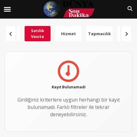
Rent a
Satılık
Hizmet
Taşımacılık
Gıda
Car
Vasıta
Kayıt Bulunamadı
Girdiğiniz kriterlere uygun herhangi bir kayıt
bulunamadı. Farklı filtreler ile tekrar
deneyebilirsiniz.