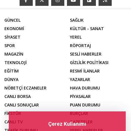
GÜNCEL
SAĞLIK
EKONOMİ
KÜLTÜR - SANAT
SİYASET
YEREL
SPOR
RÖPORTAJ
MAGAZİN
SESLİ HABERLER
TEKNOLOJİ
GİZLİLİK POLİTİKASI
EĞİTİM
RESMİ İLANLAR
DÜNYA
YAZARLAR
NÖBETÇİ ECZANELER
HAVA DURUMU
CANLI BORSA
PİYASALAR
CANLI SONUÇLAR
PUAN DURUMU
FİKSTÜR
BURÇLAR
CANLI TV
GAZETELER
Çerez Kullanımı
TRAFİK DURUMU
YEREL HABERLER