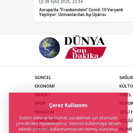
28 Eylül 2025, 22:34
Avrupa’da “Frankenstein” Covid-19 Varyantı
Yayılıyor: Uzmanlardan Aşı Uyarısı
GÜNCEL
SAĞLI
EKONOMİ
KÜLTÜ
SİYASET
YEREL
SPOR
RÖPOR
Çerez Kullanımı
MAGAZİN
SESLİ
Sizlere daha iyi bir hizmet sunabilmek için sitemizde
TEKNOLOJİ
GİZLİL
çerezlerden faydalanıyoruz. Sitemizi kullanmaya devam
EĞİTİM
RESMİ
ederek çerezleri kullanmamıza izin vermiş olursunuz.