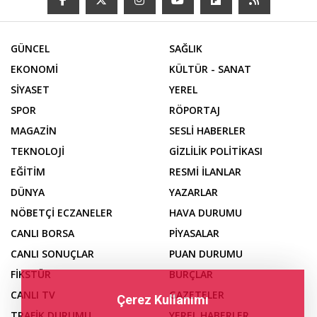
GÜNCEL
SAĞLIK
EKONOMİ
KÜLTÜR - SANAT
SİYASET
YEREL
SPOR
RÖPORTAJ
MAGAZİN
SESLİ HABERLER
TEKNOLOJİ
GİZLİLİK POLİTİKASI
EĞİTİM
RESMİ İLANLAR
DÜNYA
YAZARLAR
NÖBETÇİ ECZANELER
HAVA DURUMU
CANLI BORSA
PİYASALAR
CANLI SONUÇLAR
PUAN DURUMU
FİKSTÜR
BURÇLAR
CANLI TV
GAZETELER
Çerez Kullanımı
TRAFİK DURUMU
YEREL HABERLER