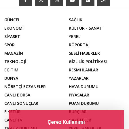
GÜNCEL
SAĞLIK
EKONOMİ
KÜLTÜR - SANAT
SİYASET
YEREL
SPOR
RÖPORTAJ
MAGAZİN
SESLİ HABERLER
TEKNOLOJİ
GİZLİLİK POLİTİKASI
EĞİTİM
RESMİ İLANLAR
DÜNYA
YAZARLAR
NÖBETÇİ ECZANELER
HAVA DURUMU
CANLI BORSA
PİYASALAR
CANLI SONUÇLAR
PUAN DURUMU
FİKSTÜR
BURÇLAR
CANLI TV
GAZETELER
Çerez Kullanımı
TRAFİK DURUMU
YEREL HABERLER