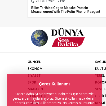
29 Eylül 2025, 21:01
Bilim Tarihine Geçen Makale: Protein
Measurement With The Folin Phenol Reagent
GÜNCEL
SAĞLI
EKONOMİ
KÜLTÜ
SİYASET
YEREL
SPOR
RÖPOR
Çerez Kullanımı
MAGAZİN
SESLİ
Sizlere daha iyi bir hizmet sunabilmek için sitemizde
TEKNOLOJİ
GİZLİL
çerezlerden faydalanıyoruz. Sitemizi kullanmaya devam
EĞİTİM
RESMİ
ederek çerezleri kullanmamıza izin vermiş olursunuz.