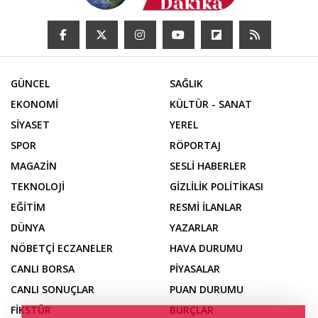
GÜNCEL
SAĞLIK
EKONOMİ
KÜLTÜR - SANAT
SİYASET
YEREL
SPOR
RÖPORTAJ
MAGAZİN
SESLİ HABERLER
TEKNOLOJİ
GİZLİLİK POLİTİKASI
EĞİTİM
RESMİ İLANLAR
DÜNYA
YAZARLAR
NÖBETÇİ ECZANELER
HAVA DURUMU
CANLI BORSA
PİYASALAR
CANLI SONUÇLAR
PUAN DURUMU
FİKSTÜR
BURÇLAR