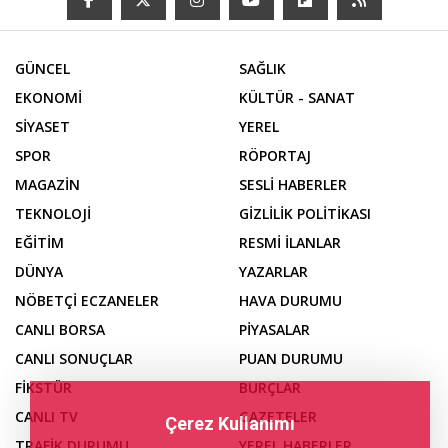
GÜNCEL
SAĞLIK
EKONOMİ
KÜLTÜR - SANAT
SİYASET
YEREL
SPOR
RÖPORTAJ
MAGAZİN
SESLİ HABERLER
TEKNOLOJİ
GİZLİLİK POLİTİKASI
EĞİTİM
RESMİ İLANLAR
DÜNYA
YAZARLAR
NÖBETÇİ ECZANELER
HAVA DURUMU
CANLI BORSA
PİYASALAR
CANLI SONUÇLAR
PUAN DURUMU
FİKSTÜR
BURÇLAR
CANLI TV
GAZETELER
Çerez Kullanımı
TRAFİK DURUMU
YEREL HABERLER