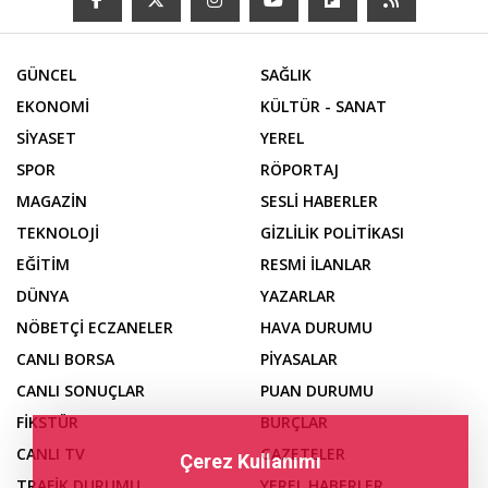
GÜNCEL
SAĞLIK
EKONOMİ
KÜLTÜR - SANAT
SİYASET
YEREL
SPOR
RÖPORTAJ
MAGAZİN
SESLİ HABERLER
TEKNOLOJİ
GİZLİLİK POLİTİKASI
EĞİTİM
RESMİ İLANLAR
DÜNYA
YAZARLAR
NÖBETÇİ ECZANELER
HAVA DURUMU
CANLI BORSA
PİYASALAR
CANLI SONUÇLAR
PUAN DURUMU
FİKSTÜR
BURÇLAR
CANLI TV
GAZETELER
Çerez Kullanımı
TRAFİK DURUMU
YEREL HABERLER