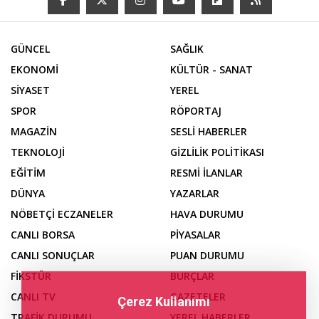
GÜNCEL
SAĞLIK
EKONOMİ
KÜLTÜR - SANAT
SİYASET
YEREL
SPOR
RÖPORTAJ
MAGAZİN
SESLİ HABERLER
TEKNOLOJİ
GİZLİLİK POLİTİKASI
EĞİTİM
RESMİ İLANLAR
DÜNYA
YAZARLAR
NÖBETÇİ ECZANELER
HAVA DURUMU
CANLI BORSA
PİYASALAR
CANLI SONUÇLAR
PUAN DURUMU
FİKSTÜR
BURÇLAR
CANLI TV
GAZETELER
Çerez Kullanımı
TRAFİK DURUMU
YEREL HABERLER