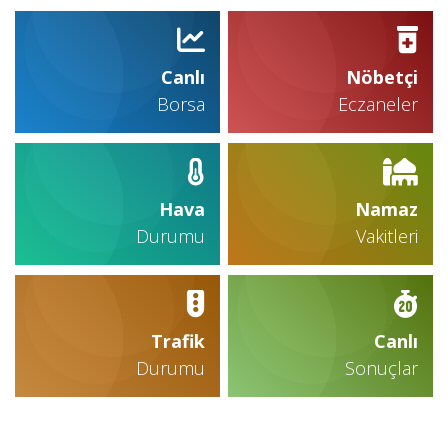
Canlı
Nöbetçi
Borsa
Eczaneler
Hava
Namaz
Durumu
Vakitleri
Trafik
Canlı
Durumu
Sonuçlar