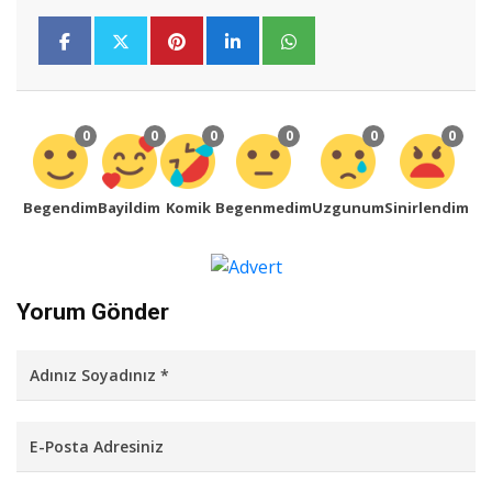
0
0
0
0
0
0
Begendim
Bayildim
Komik
Begenmedim
Uzgunum
Sinirlendim
Yorum Gönder