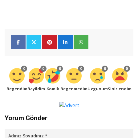
0
0
0
0
0
0
Begendim
Bayildim
Komik
Begenmedim
Uzgunum
Sinirlendim
Yorum Gönder