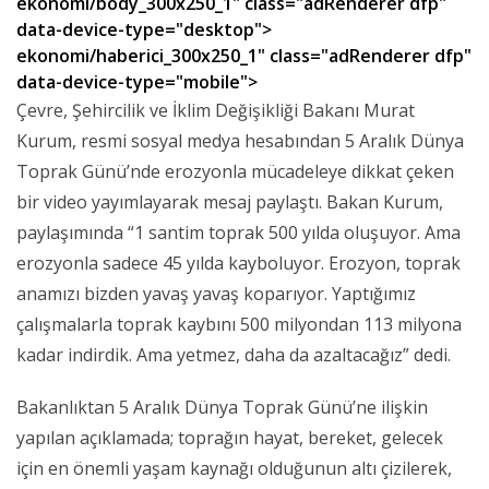
ekonomi/body_300x250_1" class="adRenderer dfp"
data-device-type="desktop">
ekonomi/haberici_300x250_1" class="adRenderer dfp"
data-device-type="mobile">
Çevre, Şehircilik ve İklim Değişikliği Bakanı Murat
Kurum, resmi sosyal medya hesabından 5 Aralık Dünya
Toprak Günü’nde erozyonla mücadeleye dikkat çeken
bir video yayımlayarak mesaj paylaştı. Bakan Kurum,
paylaşımında “1 santim toprak 500 yılda oluşuyor. Ama
erozyonla sadece 45 yılda kayboluyor. Erozyon, toprak
anamızı bizden yavaş yavaş koparıyor. Yaptığımız
çalışmalarla toprak kaybını 500 milyondan 113 milyona
kadar indirdik. Ama yetmez, daha da azaltacağız” dedi.
Bakanlıktan 5 Aralık Dünya Toprak Günü’ne ilişkin
yapılan açıklamada; toprağın hayat, bereket, gelecek
için en önemli yaşam kaynağı olduğunun altı çizilerek,