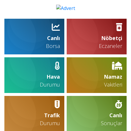
Canlı
Nöbetçi
Borsa
Eczaneler
Hava
Namaz
Durumu
Vakitleri
Trafik
Canlı
Durumu
Sonuçlar