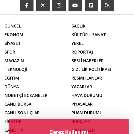
GÜNCEL
SAĞLIK
EKONOMİ
KÜLTÜR - SANAT
SİYASET
YEREL
SPOR
RÖPORTAJ
MAGAZİN
SESLİ HABERLER
TEKNOLOJİ
GİZLİLİK POLİTİKASI
EĞİTİM
RESMİ İLANLAR
DÜNYA
YAZARLAR
NÖBETÇİ ECZANELER
HAVA DURUMU
CANLI BORSA
PİYASALAR
CANLI SONUÇLAR
PUAN DURUMU
FİKSTÜR
BURÇLAR
CANLI TV
GAZETELER
Çerez Kullanımı