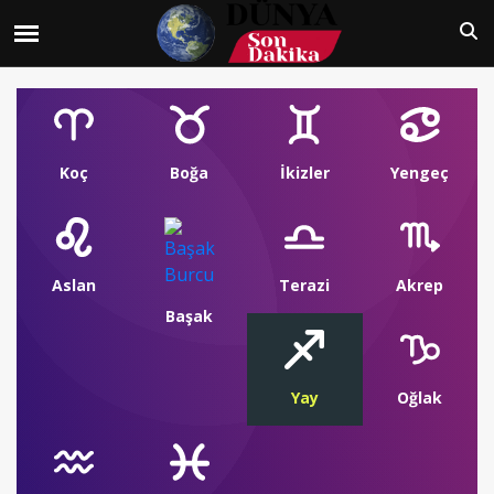
Koç
Boğa
İkizler
Yengeç
Aslan
Terazi
Akrep
Başak
Yay
Oğlak