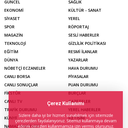
GÜNCEL
SAĞLIK
EKONOMİ
KÜLTÜR - SANAT
SİYASET
YEREL
SPOR
RÖPORTAJ
MAGAZİN
SESLİ HABERLER
TEKNOLOJİ
GİZLİLİK POLİTİKASI
EĞİTİM
RESMİ İLANLAR
DÜNYA
YAZARLAR
NÖBETÇİ ECZANELER
HAVA DURUMU
CANLI BORSA
PİYASALAR
CANLI SONUÇLAR
PUAN DURUMU
FİKSTÜR
BURÇLAR
CANLI TV
GAZETELER
Çerez Kullanımı
TRAFİK DURUMU
YEREL HABERLER
Sizlere daha iyi bir hizmet sunabilmek için sitemizde
KÜNYE
İLETİŞİM
çerezlerden faydalanıyoruz. Sitemizi kullanmaya devam
NAMAZ VAKİTLERİ
ederek çerezleri kullanmamıza izin vermiş olursunuz.